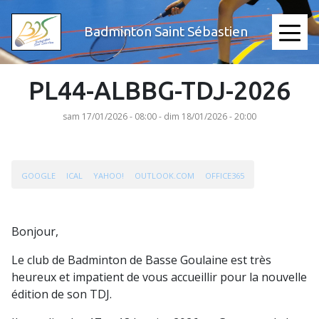
Aller
au
Badminton Saint Sébastien
≡
contenu
principal
PL44-ALBBG-TDJ-2026
sam 17/01/2026 - 08:00
-
dim 18/01/2026 - 20:00
GOOGLE
ICAL
YAHOO!
OUTLOOK.COM
OFFICE365
Bonjour,
Le club de Badminton de Basse Goulaine est très
heureux et impatient de vous accueillir pour la nouvelle
édition de son TDJ.